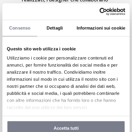
con l’azienda e i premi vinti nel corso
degli anni.
Consenso
Dettagli
Informazioni sui cookie
Perché scaldarsi è una questione di
gusto!
Questo sito web utilizza i cookie
Utilizziamo i cookie per personalizzare contenuti ed
Cordivari Design
Cliente:
annunci, per fornire funzionalità dei social media e per
analizzare il nostro traffico. Condividiamo inoltre
cordivaridesign.it
Website:
informazioni sul modo in cui utilizza il nostro sito con i
Share:
nostri partner che si occupano di analisi dei dati web,
pubblicità e social media, i quali potrebbero combinarle
con altre informazioni che ha fornito loro o che hanno
Ti è piaciuto questo progetto?
raccolto dal suo utilizzo dei loro servizi.
Contattaci per maggiori
Accetta tutti
info!