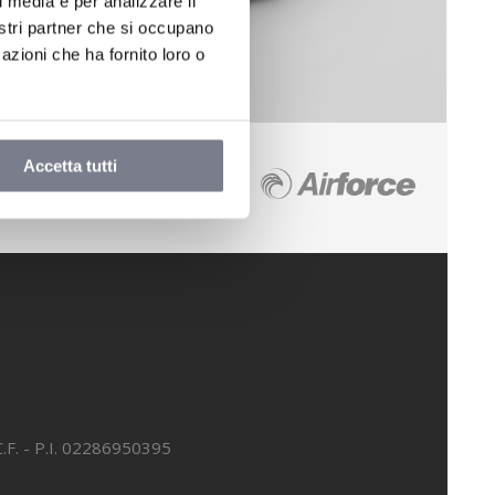
l media e per analizzare il
nostri partner che si occupano
azioni che ha fornito loro o
Accetta tutti
.F. - P.I. 02286950395