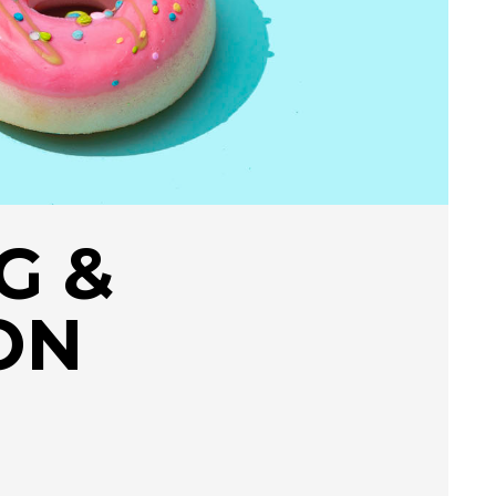
G &
ON