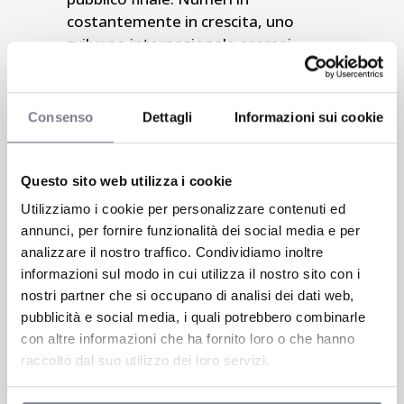
costantemente in crescita, uno
sviluppo internazionale oramai
consolidato, una declinazione di
saloni ed eventi paralleli che
accompagnano questa
Consenso
Dettagli
Informazioni sui cookie
manifestazione sono la prova che
questa fiera è oramai diventata un
must nel panorama fieristico
Questo sito web utilizza i cookie
mondiale.
Utilizziamo i cookie per personalizzare contenuti ed
annunci, per fornire funzionalità dei social media e per
analizzare il nostro traffico. Condividiamo inoltre
informazioni sul modo in cui utilizza il nostro sito con i
Rimini Fiera
Cliente:
nostri partner che si occupano di analisi dei dati web,
Share:
pubblicità e social media, i quali potrebbero combinarle
con altre informazioni che ha fornito loro o che hanno
raccolto dal suo utilizzo dei loro servizi.
Ti è piaciuto questo progetto?