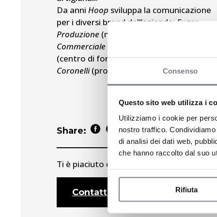
Da anni
Hoop
sviluppa la comunicazione
per i diversi brand dell’azienda:
Fugar
Produzione
(mondo semilavorati),
Fugar
Commerciale
(cash and carry),
Arte Dolce
(centro di formazione professionale),
Coronelli
(prodotti confezionati).
Consenso
Questo sito web utilizza i c
Utilizziamo i cookie per perso
nostro traffico. Condividiamo 
Share:
di analisi dei dati web, pubbl
che hanno raccolto dal suo uti
Ti è piaciuto questo progetto?
Rifiuta
Contattaci per maggiori info!